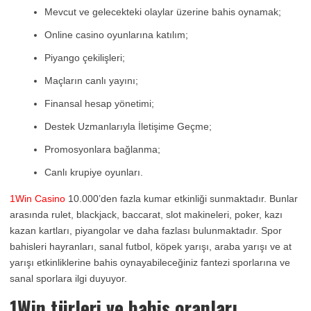
Mevcut ve gelecekteki olaylar üzerine bahis oynamak;
Online casino oyunlarına katılım;
Piyango çekilişleri;
Maçların canlı yayını;
Finansal hesap yönetimi;
Destek Uzmanlarıyla İletişime Geçme;
Promosyonlara bağlanma;
Canlı krupiye oyunları.
1Win Casino
10.000’den fazla kumar etkinliği sunmaktadır. Bunlar
arasında rulet, blackjack, baccarat, slot makineleri, poker, kazı
kazan kartları, piyangolar ve daha fazlası bulunmaktadır. Spor
bahisleri hayranları, sanal futbol, köpek yarışı, araba yarışı ve at
yarışı etkinliklerine bahis oynayabileceğiniz fantezi sporlarına ve
sanal sporlara ilgi duyuyor.
1Win türleri ve bahis oranları