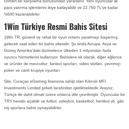
cömert bir karşılama bonusundan yararlanır. Yeni oyuncular ilk
para yatırma işlemlerini ikiye katlayabilir ve 22.750 TL’ye kadar
%500 kazanabilirler.
1Win Türkiye Resmi Bahis Sitesi
1Win TR, güvenli ve rahat bir oyun ortamı yaratmayı başarmış,
gelecek vaat eden bir bahis sitesidir. Şu anda Avrupa, Asya ve
Güney Amerika’daki düzinelerce ülkeden 1 milyondan fazla
oyuncu hizmetlerini kullanıyor. Bahislere ek olarak, diğer eğlence
ve ürünler de mevcuttur: fantezi sporları, video slotları, çevrimiçi
poker ve canlı krupiye oyunları.
Site, Curaçao eGaming lisansına sahip olan Kıbrıslı MFI
Investments Limited şirketi tarafından işletilmektedir. Arayüz,
Türkçe de dahil olmak üzere onlarca dile çevrilmiştir. Oyuncular bir
TRY hesabı açabilir ve futbol, voleybol, basketbol, hentbol vb. gibi
niş sporlara bahis oynayabilirler.