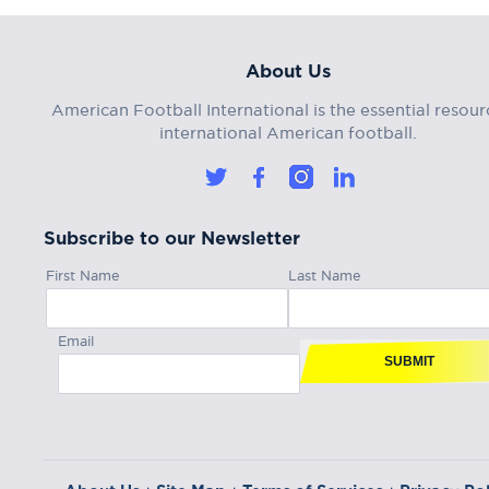
About Us
American Football International is the essential resour
international American football.
Subscribe to our Newsletter
First Name
Last Name
Email
SUBMIT