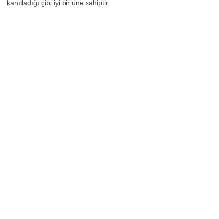
kanıtladığı gibi iyi bir üne sahiptir.