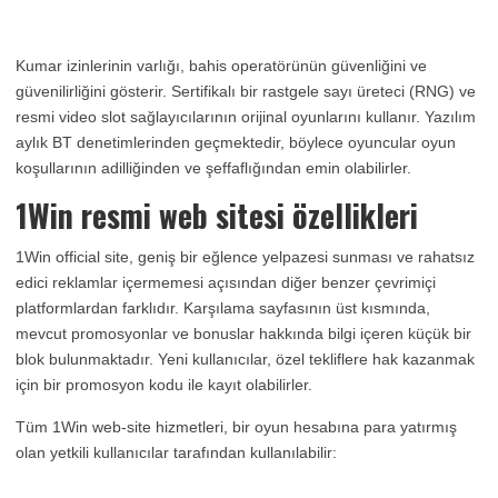
Kumar izinlerinin varlığı, bahis operatörünün güvenliğini ve
güvenilirliğini gösterir. Sertifikalı bir rastgele sayı üreteci (RNG) ve
resmi video slot sağlayıcılarının orijinal oyunlarını kullanır. Yazılım
aylık BT denetimlerinden geçmektedir, böylece oyuncular oyun
koşullarının adilliğinden ve şeffaflığından emin olabilirler.
1Win resmi web sitesi özellikleri
1Win official site, geniş bir eğlence yelpazesi sunması ve rahatsız
edici reklamlar içermemesi açısından diğer benzer çevrimiçi
platformlardan farklıdır. Karşılama sayfasının üst kısmında,
mevcut promosyonlar ve bonuslar hakkında bilgi içeren küçük bir
blok bulunmaktadır. Yeni kullanıcılar, özel tekliflere hak kazanmak
için bir promosyon kodu ile kayıt olabilirler.
Tüm 1Win web-site hizmetleri, bir oyun hesabına para yatırmış
olan yetkili kullanıcılar tarafından kullanılabilir: